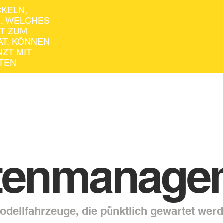
KELN,
R, WELCHES
T ZUM
AT, KÖNNEN
NZT MIT
TEN
ttenmanage
odellfahrzeuge, die pünktlich gewartet werd