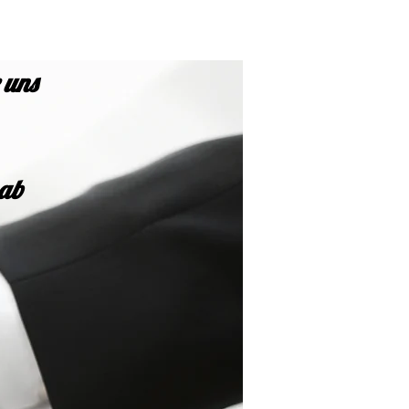
 uns
 ab