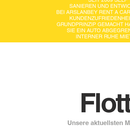
SANIEREN UND ENTWIC
BEI ARSLANBEY RENT A CA
KUNDENZUFRIEDENHEI
GRUNDPRINZIP GEMACHT H
SIE EIN AUTO ABGEGRE
INTERNER RUHE MIE
Flo
Unsere aktuellsten M