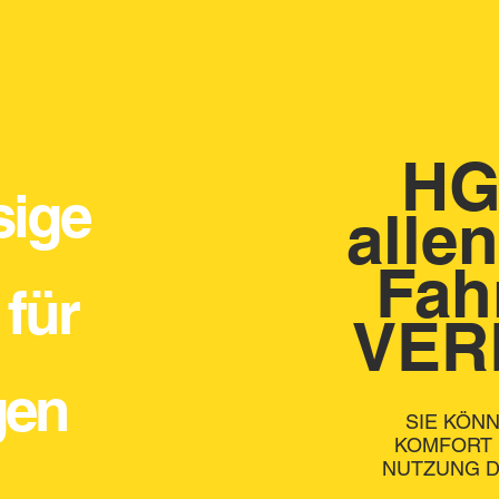
HGS
sige
alle
Fah
für
VER
gen
SIE KÖN
KOMFORT 
NUTZUNG D