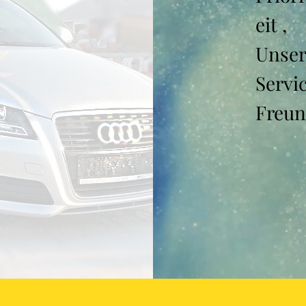
eit ,
Unser 
Servi
Freun