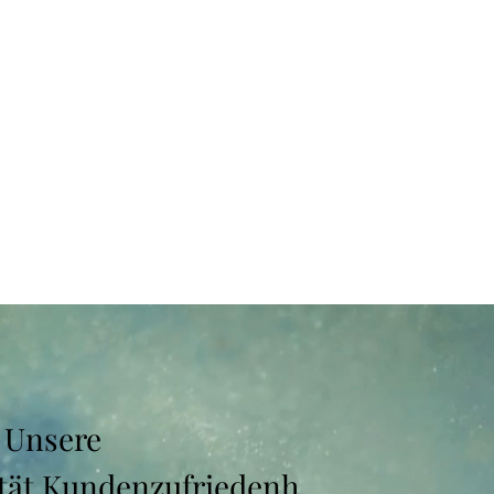
 Unsere
ität Kundenzufriedenh