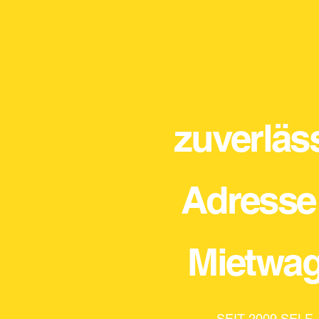
zuverläs
Adresse 
Mietwa
SEIT 2009 SELF