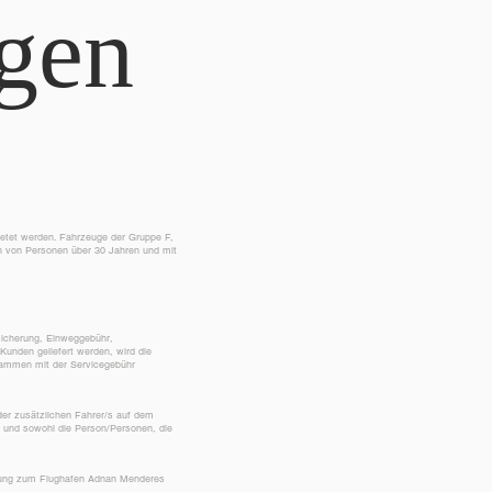
gen
etet werden. Fahrzeuge der Gruppe F,
n von Personen über 30 Jahren und mit
sicherung, Einweggebühr,
unden geliefert werden, wird die
usammen mit der Servicegebühr
er zusätzlichen Fahrer/s auf dem
et und sowohl die Person/Personen, die
ferung zum Flughafen Adnan Menderes