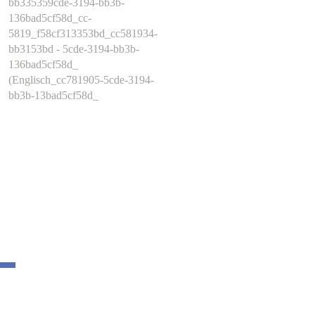
bb335359cde-3194-bb3b-
136bad5cf58d_cc-
5819_f58cf313353bd_cc581934-
bb3153bd - 5cde-3194-bb3b-
136bad5cf58d_
(Englisch_cc781905-5cde-3194-
bb3b-13bad5cf58d_
en