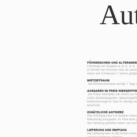
Au
FÜHRERSCHEIN UND ALTERSGREN
Fahrzeuge der Gruppen A, B, C, D, K,
G können von Personen über 30 Jahren
einem seit mindestens 7 Jahren gültig
MIETZEITRAUM
Die Mindestmietdauer beträgt 7 Tage
AUSGABEN IM PREIS INBEGRIFFE
Die Preise beinhalten das Recht zur N
Liefer-/Empfangsgebühr, Babysitzgebü
Kraftstoffmenge im Tank im Vertrag ve
berechnet.
ZUSÄTZLICHE ANTRIEBE
Das Fahrzeug kann von anderen Persone
Mietvertrag anzugeben. Im Falle einer 
das Fahrzeug gemietet haben, als auc
LIEFERUNG UND EMPFANG
Die Lieferung kann in die Provinz İzm