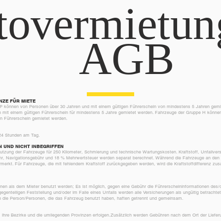
tovermietun
AGB
ZE FÜR MIETE
 P können von Personen über 30 Jahren und mit einem gültigen Führerschein von mindestens 5 Jahren gemi
 mit einem gültigen Führerschein für mindestens 5 Jahre gemietet werden. Fahrzeuge der Gruppe H könne
en Führerschein gemietet werden.
 24 Stunden am Tag.
N UND NICHT INBEGRIFFEN
utzung der Fahrzeuge für 250 Kilometer, Schmierung und technische Wartungskosten. Kraftstoff, Unfallver
hr, Navigationsgebühr und 18 % Mehrwertsteuer werden separat berechnet. Während die Fahrzeuge an den K
rmerkt. Für Fahrzeuge, die mit fehlendem Kraftstoff zurückgegeben werden, wird die Kraftstoffdifferenz z
n als dem Mieter benutzt werden; Es ist möglich, gegen eine Gebühr die Führerscheininformationen des/d
gegenteiligen Feststellung und/oder im Falle eines Unfalls werden alle Versicherungen als ungültig betracht
h die Person/Personen, die das Fahrzeug benutzt haben, haften getrennt und gemeinsam.
ir, ihre Bezirke und die umliegenden Provinzen erfolgen.Zusätzlich werden Gebühren nach dem Ort der Lie