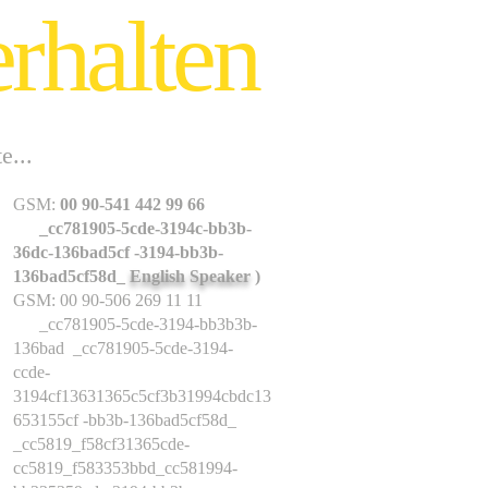
rhalten
e...
GSM:
00 90-541 442 99 66
_cc781905-5cde-3194c-bb3b-
36dc-136bad5cf -3194-bb3b-
136bad5cf58d_
English Speaker
)
GSM: 00 90-506 269 11 11
_cc781905-5cde-3194-bb3b3b-
136bad _cc781905-5cde-3194-
ccde-
3194cf13631365c5cf3b31994cbdc13
653155cf -bb3b-136bad5cf58d_
_cc5819_f58cf31365cde-
cc5819_f583353bbd_cc581994-