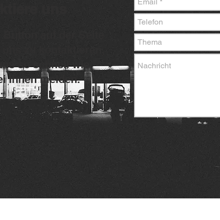
ktiere uns
 Button auf der Seite
uns zu kontaktieren,
uns so schnell wie
i Ihnen melden.