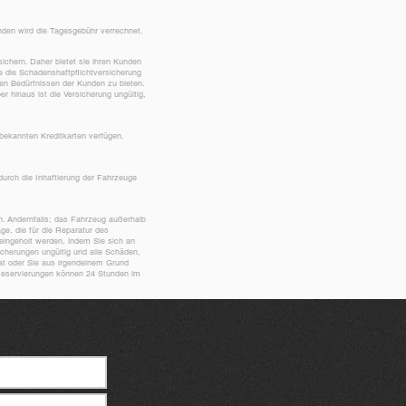
den wird die Tagesgebühr verrechnet.
ichern. Daher bietet sie ihren Kunden
e die Schadenshaftpflichtversicherung
 den Bedürfnissen der Kunden zu bieten.
r hinaus ist die Versicherung ungültig,
bekannten Kreditkarten verfügen.
 durch die Inhaftierung der Fahrzeuge
n. Andernfalls; das Fahrzeug außerhalb
ge, die für die Reparatur des
eingeholt werden, indem Sie sich an
cherungen ungültig und alle Schäden,
hat oder Sie aus irgendeinem Grund
 Reservierungen können 24 Stunden im