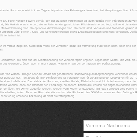
abe der Fahrzeuge wird 1/3 des Tagesmietpreises des Fahrzeuges berechnet, bei Verspätungen über 3 Stun
cht an, seine Kunden sowohl gemäß den gesetzlichen Vorschriften als auch gemäß ihren Präferenzen zu vers
st; Die Verkehrsversicherung, die im Rahmen der gesetzlichen Pflichtversicherung liegt, während die ander
Unfallversicherung sind, die optionale Versicherungen sind, die bereit sind, Vertrauen und Sicherheit gemäß
 in unserem Büro. Reifen-, Glas- und Scheinwerferbruch sowie Ersatzraddiebstahl sind nicht versichert. Darübe
% fehlerhaft ist.
n im Voraus zugeteilt. Außerdem muss der Vermieter, damit die Vermietung stattfinden kann, über eine der 
wSt.
 Geldstrafen, die sich aus der Nichteinhaltung der Verkehrsregeln ergeben, liegen beim Mieter. Die Zeit, die
en aus welchen Gründen auch immer vergeht, wird innerhalb der Vertragslaufzeit berücksichtigt.
influss von Alkohol, Drogen oder außerhalb der gesetzlichen Geschwindigkeitsbegrenzungen verwendet werde
er Benutzer des Fahrzeugs für alle Schäden und ist verantwortlich für die Zahlung der Mietkosten für die Ta
e eines Unfalls oder Diebstahls des Fahrzeugs sollten Unfall-, Diebstahls- und Alkoholerkennungsberichte 
station wenden, ohne den Standort des Fahrzeugs zu ändern. Andernfalls werden alle abgeschlossenen Versi
scher Schäden, die Dritten zugefügt werden, werden vom Mieter eingezogen. Falls das Fahrzeug eine Panne 
ilfe erhalten, indem Sie unser Büro oder die rund um die Uhr besetzten GSM-Nummern anrufen. Getätigte
eservierung erhaltene Anzahlung ist nicht erstattungsfähig.