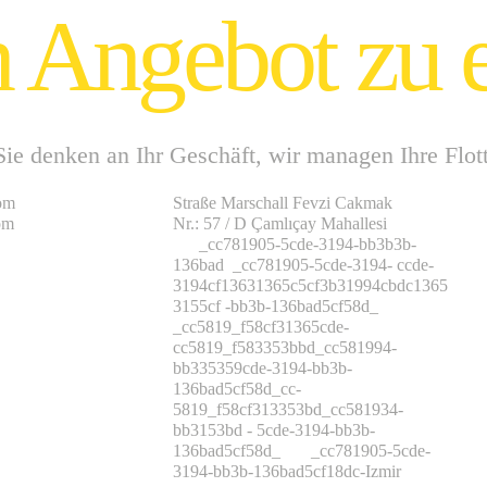
 Angebot zu e
Sie denken an Ihr Geschäft, wir managen Ihre Flott
om
Straße Marschall Fevzi Cakmak
om
Nr.: 57 / D Çamlıçay Mahallesi
_cc781905-5cde-3194-bb3b3b-
136bad _cc781905-5cde-3194- ccde-
3194cf13631365c5cf3b31994cbdc1365
3155cf -bb3b-136bad5cf58d_
_cc5819_f58cf31365cde-
cc5819_f583353bbd_cc581994-
bb335359cde-3194-bb3b-
136bad5cf58d_cc-
5819_f58cf313353bd_cc581934-
bb3153bd - 5cde-3194-bb3b-
136bad5cf58d_ _cc781905-5cde-
3194-bb3b-136bad5cf18dc-Izmir