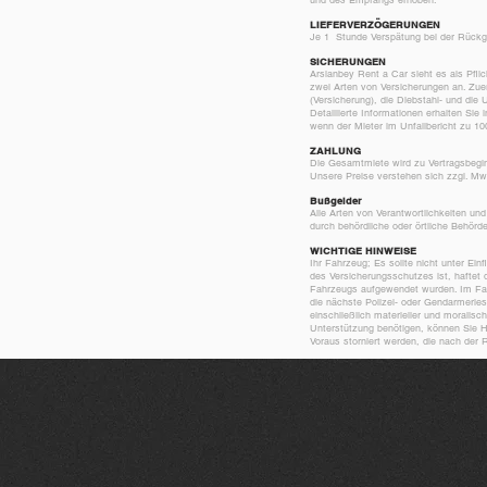
und des Empfangs erhoben.
LIEFERVERZÖGERUNGEN
Je 1 Stunde Verspätung bei der Rückg
SICHERUNGEN
Arslanbey Rent a Car sieht es als Pfli
zwei Arten von Versicherungen an. Zuer
(Versicherung), die Diebstahl- und die 
Detaillierte Informationen erhalten Sie
wenn der Mieter im Unfallbericht zu 100
ZAHLUNG
Die Gesamtmiete wird zu Vertragsbegin
Unsere Preise verstehen sich zzgl. M
Bußgelder
Alle Arten von Verantwortlichkeiten und
durch behördliche oder örtliche Behörd
WICHTIGE HINWEISE
Ihr Fahrzeug; Es sollte nicht unter E
des Versicherungsschutzes ist, haftet d
Fahrzeugs aufgewendet wurden. Im Fall
die nächste Polizei- oder Gendarmerie
einschließlich materieller und morali
Unterstützung benötigen, können Sie H
Voraus storniert werden, die nach der R