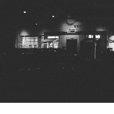
Konta
Sie können den
verwenden, um 
wir werden 
möglich be